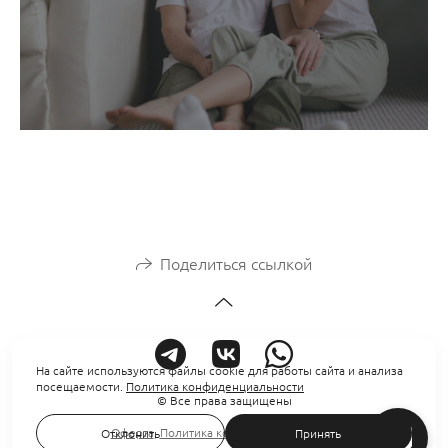
Поделиться ссылкой
На сайте используются файлы cookie для работы сайта и анализа
посещаемости.
Политика конфиденциальности
© Все права защищены
Оферта
,
Политика конфиденциальности
Отклонить
Принять