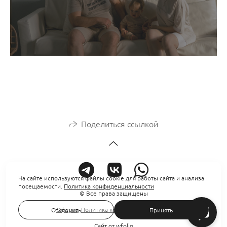
Поделиться ссылкой
На сайте используются файлы cookie для работы сайта и анализа
посещаемости.
Политика конфиденциальности
© Все права защищены
Оферта
,
Политика конфиденциальности
Отклонить
Принять
Сайт от
wfolio